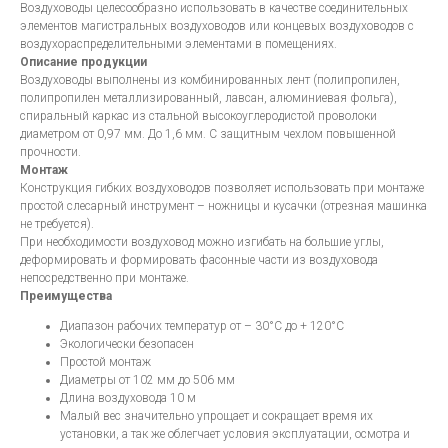
Воздуховоды целесообразно использовать в качестве соединительных
элементов магистральных воздуховодов или концевых воздуховодов с
воздухораспределительными элементами в помещениях.
Описание продукции
Воздуховоды выполнены из комбинированных лент (полипропилен,
полипропилен металлизированный, лавсан, алюминиевая фольга),
спиральный каркас из стальной высокоуглеродистой проволоки
диаметром от 0,97 мм. До 1,6 мм. С защитным чехлом повышенной
прочности.
Монтаж
Конструкция гибких воздуховодов позволяет использовать при монтаже
простой слесарный инструмент – ножницы и кусачки (отрезная машинка
не требуется).
При необходимости воздуховод можно изгибать на большие углы,
деформировать и формировать фасонные части из воздуховода
непосредственно при монтаже.
Преимущества
Диапазон рабочих температур от – 30°С до + 120°С
Экологически безопасен
Простой монтаж
Диаметры от 102 мм до 506 мм
Длина воздуховода 10 м
Малый вес значительно упрощает и сокращает время их
установки, а так же облегчает условия эксплуатации, осмотра и