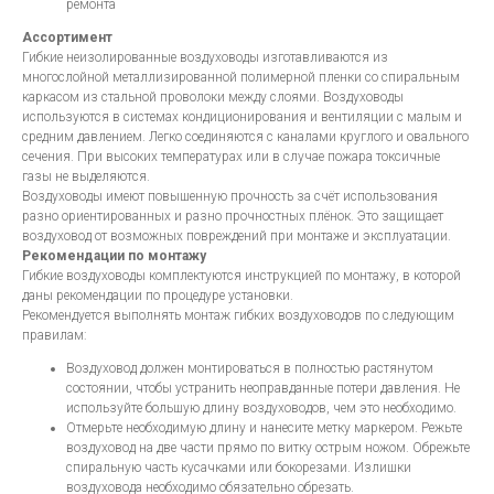
ремонта
Ассортимент
Гибкие неизолированные воздуховоды изготавливаются из
многослойной металлизированной полимерной пленки со спиральным
каркасом из стальной проволоки между слоями. Воздуховоды
используются в системах кондиционирования и вентиляции с малым и
средним давлением. Легко соединяются с каналами круглого и овального
сечения. При высоких температурах или в случае пожара токсичные
газы не выделяются.
Воздуховоды имеют повышенную прочность за счёт использования
разно ориентированных и разно прочностных плёнок. Это защищает
воздуховод от возможных повреждений при монтаже и эксплуатации.
Рекомендации по монтажу
Гибкие воздуховоды комплектуются инструкцией по монтажу, в которой
даны рекомендации по процедуре установки.
Рекомендуется выполнять монтаж гибких воздуховодов по следующим
правилам:
Воздуховод должен монтироваться в полностью растянутом
состоянии, чтобы устранить неоправданные потери давления. Не
используйте большую длину воздуховодов, чем это необходимо.
Отмерьте необходимую длину и нанесите метку маркером. Режьте
воздуховод на две части прямо по витку острым ножом. Обрежьте
спиральную часть кусачками или бокорезами. Излишки
воздуховода необходимо обязательно обрезать.