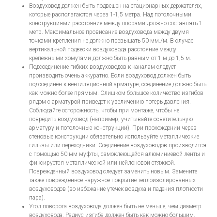
Воздуховод должен быть подвешен на стационарных держателях,
которые располагаются через 1-1,5 метра. Над потолочными
конструкциями расстояние между опорами должно составлять 1
метр. Максимальное провисание воздуховода между двумя
точками крепления не должно превышать 50 мм./м. В случае
вертикальной подвески воздуховода расстояние между
крепежными хомутами должно быть равным от 1 м до 1,5 м.
Подсоединение гибких воздуховодов к каналам следует
производить очень аккуратно. Если воздуховод должен быть
подсоединен к вентиляционной арматуре, соединение должно быть
как можно более прямым. Слишком большое количество изгибов
рядом с арматурой приведет к увеличению потерь давления.
Соблюдайте осторожность, чтобы при монтаже, чтобы не
повредить воздуховод (например, учитывайте осветительную
арматуру и потолочные конструкции). При прохождении через
стеновые конструкции обязательно используйте металлические
гильзы или переходники. Соединение воздуховодов производится
с помощью 50 мм муфты, самоклеющейся алюминиевой ленты и
фиксируется металлической или нейлоновой стяжкой.
Поврежденный воздуховод следует заменить новым. Замените
также поврежденное наружное покрытие теплоизолированных
воздуховодов (во избежание утечек воздуха и падения плотности
пара).
Угол поворота воздуховода должен быть не меньше, чем диаметр
воздуховода. Радиус изгиба должен быть как можно большим.