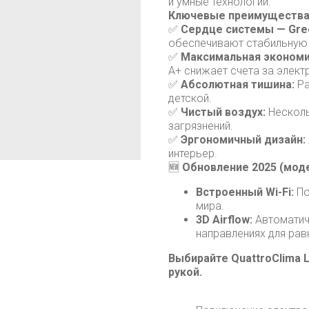
и умные технологии.
Ключевые преимущества
✅
Сердце системы — Gre
обеспечивают стабильную 
✅
Максимальная экономи
А+ снижает счета за элект
✅
Абсолютная тишина:
Ра
детской.
✅
Чистый воздух:
Несколь
загрязнений.
✅
Эргономичный дизайн:
интерьер.
🆕
Обновление 2025 (моде
Встроенный Wi-Fi:
По
мира.
3D Airflow:
Автоматич
направлениях для рав
Выбирайте QuattroClima 
рукой.