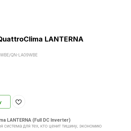
QuattroClima LANTERNA
09WBE/QN-LA09WBE
у
ma LANTERNA (Full DC Inverter)
 система для тех, кто ценит тишину, экономию