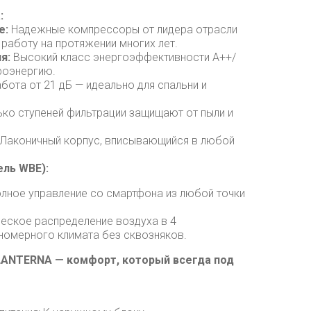
:
e:
Надежные компрессоры от лидера отрасли
работу на протяжении многих лет.
я:
Высокий класс энергоэффективности А++/
роэнергию.
бота от 21 дБ — идеально для спальни и
ко ступеней фильтрации защищают от пыли и
Лаконичный корпус, вписывающийся в любой
ль WBE):
лное управление со смартфона из любой точки
еское распределение воздуха в 4
номерного климата без сквозняков.
LANTERNA — комфорт, который всегда под