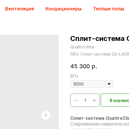
Вентиляция
Кондиционеры
Теплые полы
Сплит-система 
Quattroclima
SKU:
Сплит-система QV-LA
45 300
р.
BTU
В корзин
Сплит-система QuattroCli
Современная климатическая