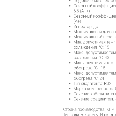
Подключение электро
Сезонный коэффициен
6,6 (A++)
Сезонный коэффициен
(A+)
Инвертор: да
Максимальная длина т
Максимальный перепад
Мин. допустимая тем
охлаждения, °С: 15
Макс. допустимая те
охлаждения, °С: 43
Мин. допустимая тем
обогрева °С: -15
Макс. допустимая те
обогрева °С: 24
Тип хладагента: R32
Марка компрессора: 
Сечение кабеля питания
Сечение соединительно
Страна производства: КНР
Тип сплит-системы: Инверт