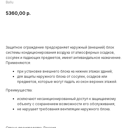
Ballu
5360,00
р.
В корзину
Защитное ограждение предохраняет наружный (внешний) блок
системы кондиционирования воздуха от атмосферных осадков,
сосулек и падающих предметов, имеет антивандальное назначение.
Применяются:
при установке внешнего блока на нижних этажах зданий;
для защиты наружного блока от сосулек, осадков или
предметов, которые могут падать из окон верхних этажей.
Преимущества:
исключают несанкционированный доступ к защищаемому
объекту с сохранением возможности его обслуживания;
не нарушает требования вентиляции наружного блока.
Страна производства: Россия