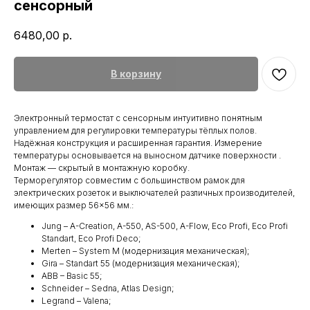
сенсорный
6480,00
р.
В корзину
Электронный термостат с сенсорным интуитивно понятным
управлением для регулировки температуры тёплых полов.
Надёжная конструкция и расширенная гарантия. Измерение
температуры основывается на выносном датчике поверхности .
Монтаж — скрытый в монтажную коробку.
Терморегулятор совместим с большинством рамок для
электрических розеток и выключателей различных производителей,
имеющих размер 56×56 мм.:
Jung – A-Creation, A-550, AS-500, A-Flow, Eco Profi, Eco Profi
Standart, Eco Profi Deco;
Merten – System M (модернизация механическая);
Gira – Standart 55 (модернизация механическая);
ABB – Basic 55;
Schneider – Sedna, Atlas Design;
Legrand – Valena;