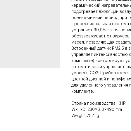
керамический нагревательн
подогревает входящий возду
осенне-зимний период при т
Профессиональная система о
устраняет 99,9% загрязнений
обеззараживает от вирусов 
масел, позволяющая создать
Встроенный датчик РМ2,5 в 
управляет интенсивностью о
комплекте) контролирует ур
автоматически управляет кл
уровень CO2. Прибор имеет
цветной дисплей и полифонич
для удаленного управления 
комплекте.
Страна производства: КНР
WxHxD: 230x610x490 mm
Weight: 7521 g