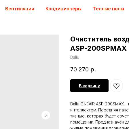
Вентиляция
Кондиционеры
Теплые полы
Очиститель возд
ASP-200SPMAX
Ballu
70 270
р.
В корзину
Ballu ONEAIR ASP-200SMAX –
интеллектом. Передняя пане
тканью, которая будет соче
помещении. Предназначен дл
жилые помещения площадью 