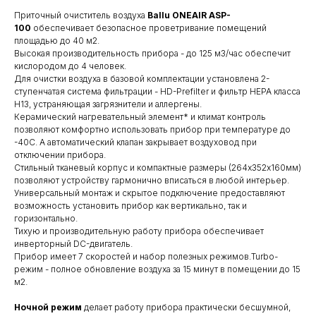
Приточный очиститель воздуха
Ballu ONEAIR ASP-
100
обеспечивает безопасное проветривание помещений
площадью до 40 м2.
Высокая производительность прибора - до 125 м3/час обеспечит
кислородом до 4 человек.
Для очистки воздуха в базовой комплектации установлена 2-
ступенчатая система фильтрации - HD-Prefilter и фильтр HEPA класса
H13, устраняющая загрязнители и аллергены.
Керамический нагревательный элемент* и климат контроль
позволяют комфортно использовать прибор при температуре до
-40С. А автоматический клапан закрывает воздуховод при
отключении прибора.
Стильный тканевый корпус и компактные размеры (264х352х160мм)
позволяют устройству гармонично вписаться в любой интерьер.
Универсальный монтаж и скрытое подключение предоставляют
возможность установить прибор как вертикально, так и
горизонтально.
Тихую и производительную работу прибора обеспечивает
инверторный DC-двигатель.
Прибор имеет 7 скоростей и набор полезных режимов.Turbo-
режим - полное обновление воздуха за 15 минут в помещении до 15
м2.
Ночной режим
делает работу прибора практически бесшумной,